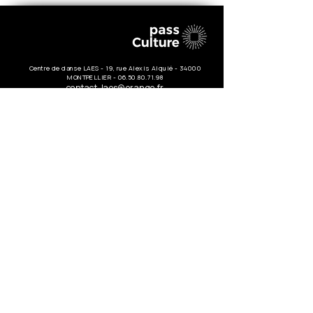
Centre de danse LAES - 19, rue Alexis Alquié - 34000
MONTPELLIER -
06.50.80.71.98
contact-laes@orange.fr
Nous
joindre
19, rue Alexis Alquié
34000 Montpellier
06.50.80.71.98
contact-laes@orange.fr
Prénom