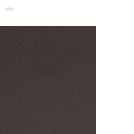
Ines Mouron a brillé sur la scène
internationale en décrochant la médaille
d'argent en catégorie jazz au concours
international de danse...