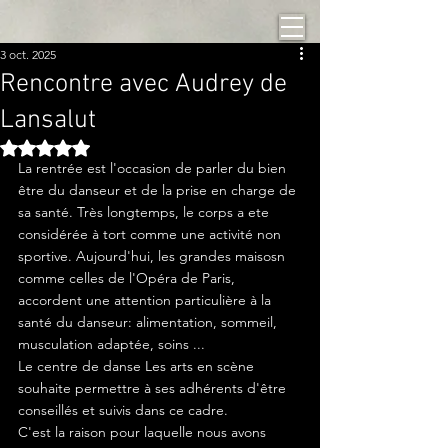
3 oct. 2025
Rencontre avec Audrey de
Lansalut
Noté NaN étoiles sur 5.
La rentrée est l'occasion de parler du bien 
être du danseur et de la prise en charge de 
sa santé. Très longtemps, le corps a ete 
considérée à tort comme une activité non 
sportive. Aujourd'hui, les grandes maisosn 
comme celles de l'Opéra de Paris, 
accordent une attention particulière à la 
santé du danseur: alimentation, sommeil, 
musculation adaptée, soins ...
Le centre de danse Les arts en scène 
souhaite permettre à ses adhérents d'être 
conseillés et suivis dans ce cadre. 
C'est la raison pour laquelle nous avons 