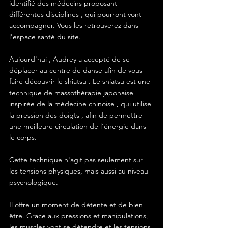
identifié des médecins proposant 
différentes disciplines , qui pourront vont 
accompagner. Vous les retrouverez dans 
l'espace santé du site. 
Aujourd'hui , Audrey a accepté de se 
déplacer au centre de danse afin de vous 
faire découvrir le shiatsu . Le shiatsu est une 
technique de massothérapie japonaise 
inspirée de la médecine chinoise , qui utilise 
la pression des doigts , afin de permettre 
une meilleure circulation de l'énergie dans 
le corps.
Cette technique n'agit pas seulement sur 
les tensions physiques, mais aussi au niveau 
psychologique. 
Il offre un moment de détente et de bien 
être. Grace aux pressions et manipulations, 
les muscles vont se détendre et les tensions 