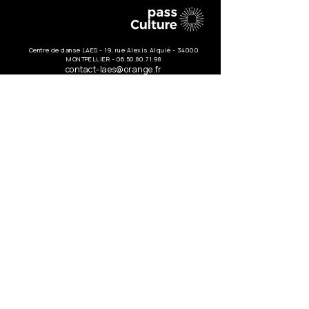
Centre de danse LAES - 19, rue Alexis Alquié - 34000
MONTPELLIER -
06.50.80.71.98
contact-laes@orange.fr
Nous
joindre
19, rue Alexis Alquié
34000 Montpellier
06.50.80.71.98
contact-laes@orange.fr
Prénom